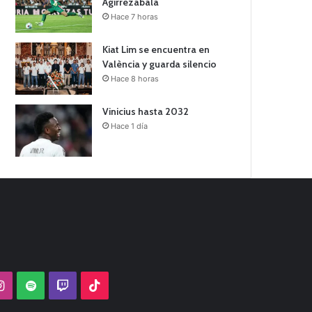
Agirrezabala
Hace 7 horas
Kiat Lim se encuentra en
València y guarda silencio
Hace 8 horas
Vinicius hasta 2032
Hace 1 día
Tube
Instagram
Spotify
Twitch
TikTok