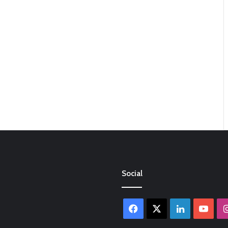
Social
Facebook
X
LinkedIn
You