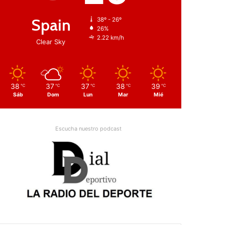
Spain
38º - 26º
26%
2.22 km/h
Clear Sky
38
37
37
38
39
℃
℃
℃
℃
℃
Sáb
Dom
Lun
Mar
Mié
Escucha nuestro podcast