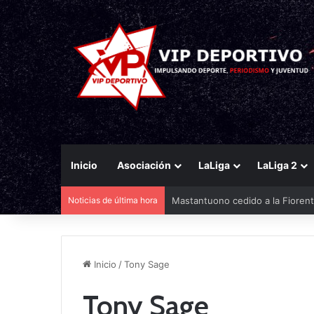
Inicio
Asociación
LaLiga
LaLiga 2
Noticias de última hora
Mastantuono cedido a la Fiorent
Inicio
/
Tony Sage
Tony Sage