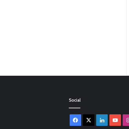
Social
Facebook
X
LinkedIn
You