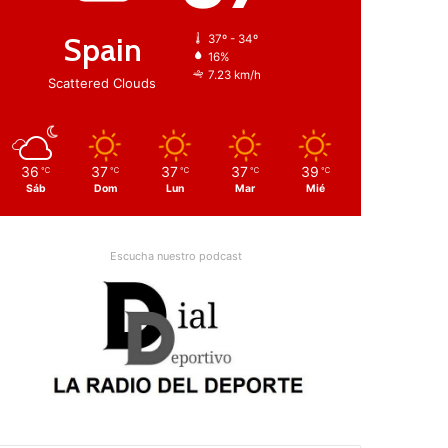
Spain
37º - 34º
16%
7.23 km/h
Scattered Clouds
36
37
37
37
39
℃
℃
℃
℃
℃
Sáb
Dom
Lun
Mar
Mié
Escucha nuestro podcast