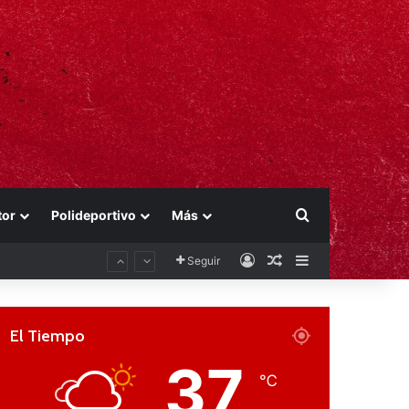
Buscar por
tor
Polideportivo
Más
Acceso
Publicación al aza
Barra lateral
Seguir
El Tiempo
37
℃