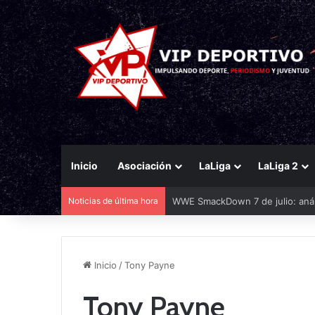
Inicio
Asociación
LaLiga
LaLiga 2
Noticias de última hora
WWE SmackDown 7 de julio: análi
Inicio
/
Tony Payne
Tony Payne