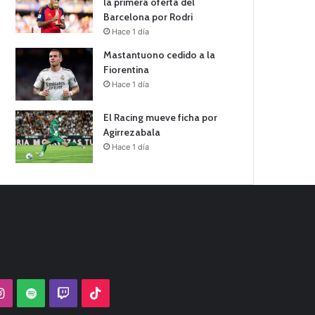
la primera oferta del
Barcelona por Rodri
Hace 1 día
Mastantuono cedido a la
Fiorentina
Hace 1 día
El Racing mueve ficha por
Agirrezabala
Hace 1 día
Tube
Instagram
Spotify
Twitch
TikTok