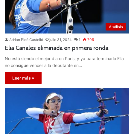
Análisis
Adrián Picó Castelló
julio 31, 2024
1
705
Elia Canales eliminada en primera ronda
No está siendo el mejor día en París, y ya para terminarlo Elia
no consigue vencer a la debutante en…
Leer más »