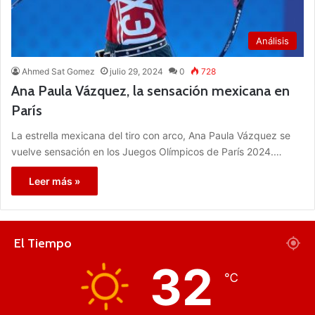
Análisis
Ahmed Sat Gomez
julio 29, 2024
0
728
Ana Paula Vázquez, la sensación mexicana en
París
La estrella mexicana del tiro con arco, Ana Paula Vázquez se
vuelve sensación en los Juegos Olímpicos de París 2024.…
Leer más »
El Tiempo
32
℃