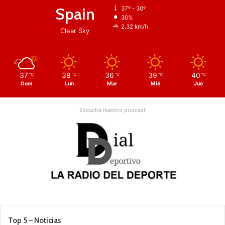
Spain
37º - 30º
30%
2.32 km/h
Clear Sky
37
38
36
39
40
℃
℃
℃
℃
℃
Dom
Lun
Mar
Mié
Jue
Escucha nuestro podcast
Top 5 – Noticias