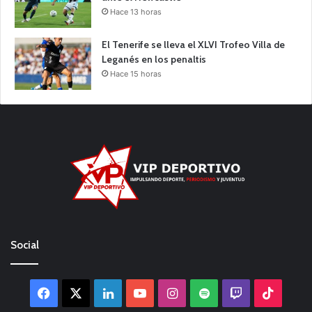
Hace 13 horas
El Tenerife se lleva el XLVI Trofeo Villa de
Leganés en los penaltis
Hace 15 horas
Social
Facebook
X
LinkedIn
YouTube
Instagram
Spotify
Twitch
TikTo