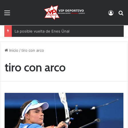
Menú
Acces
B
La posible vuelta de Enes Ünal
Inicio
/
tiro con arco
tiro con arco