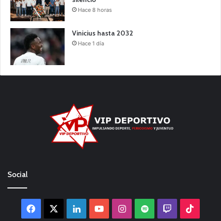
Hace 8 horas
Vinicius hasta 2032
Hace 1 día
Social
Facebook
X
LinkedIn
YouTube
Instagram
Spotify
Twitch
TikTo