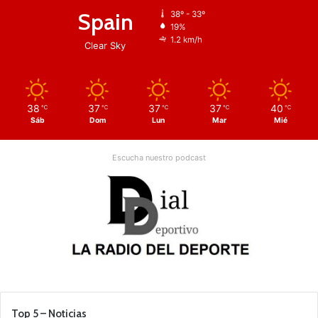
Spain
38º - 33º
19%
1.2 km/h
Clear Sky
38
37
37
37
40
℃
℃
℃
℃
℃
Sáb
Dom
Lun
Mar
Mié
Escucha nuestro podcast
Top 5 – Noticias