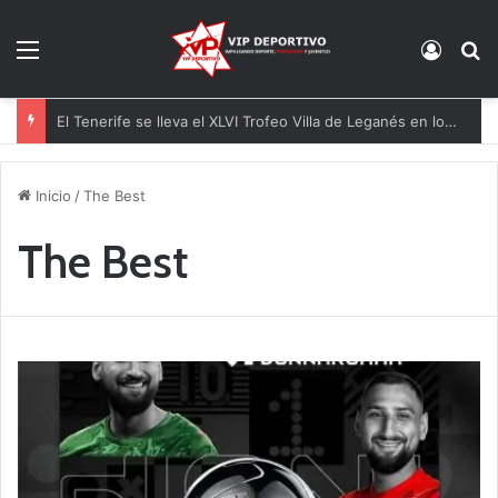
Menú
Acces
B
El Tenerife se lleva el XLVI Trofeo Villa de Leganés en los penaltis
Inicio
/
The Best
The Best