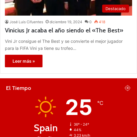
Destacado
José Luis Cifuentes
diciembre 19, 2024
0
418
Vinicius Jr acaba el año siendo el «The Best»
Vini Jr consigue el The Best y se convierte el mejor jugador
para la FIFA Vini ya tiene su trofeo…
Leer más »
El Tiempo
25
℃
Spain
36º - 24º
44%
3.23 km/h