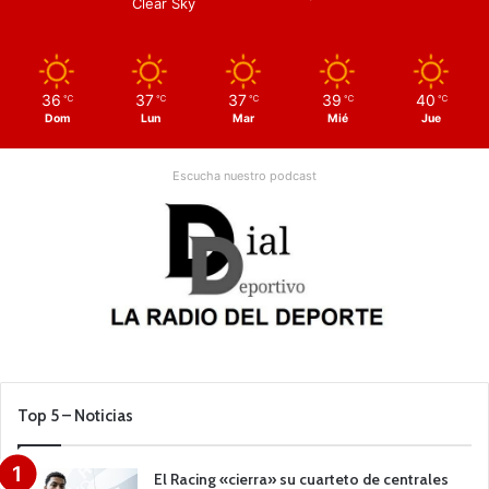
Clear Sky
36
37
37
39
40
℃
℃
℃
℃
℃
Dom
Lun
Mar
Mié
Jue
Escucha nuestro podcast
Top 5 – Noticias
El Racing «cierra» su cuarteto de centrales