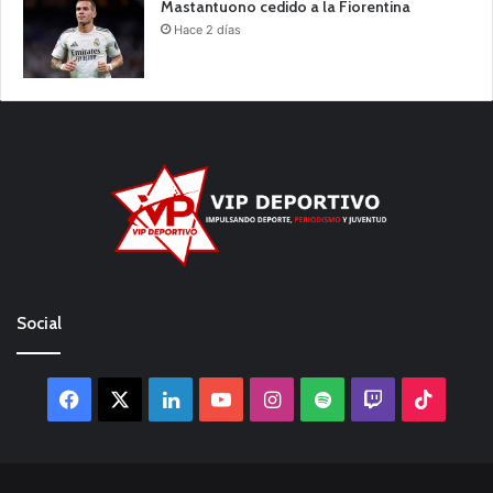
Mastantuono cedido a la Fiorentina
Hace 2 días
Social
Facebook
X
LinkedIn
YouTube
Instagram
Spotify
Twitch
TikTo