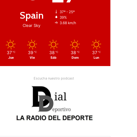
Spain
37º - 25º
39%
3.68 km/h
Clear Sky
37
39
38
38
37
℃
℃
℃
℃
℃
Jue
Vie
Sáb
Dom
Lun
Escucha nuestro podcast