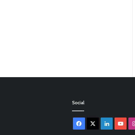
Social
Facebook
X
LinkedIn
You