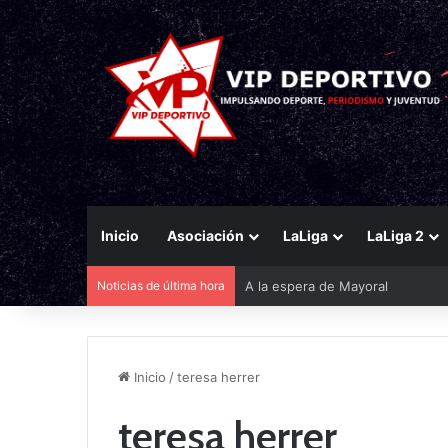
Inicio
Asociación
LaLiga
LaLiga 2
Noticias de última hora
A la espera de Mayoral
Inicio
/
teresa herrer
teresa herrer