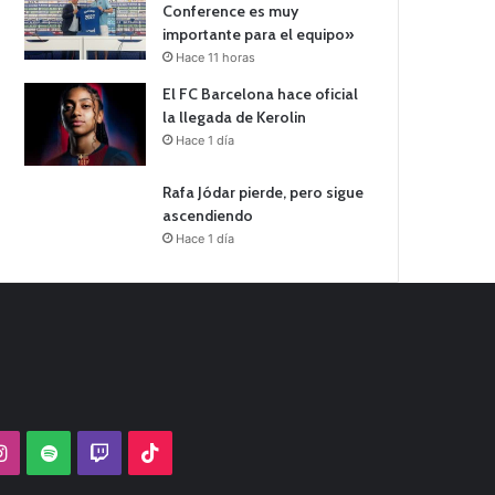
Conference es muy
importante para el equipo»
Hace 11 horas
El FC Barcelona hace oficial
la llegada de Kerolin
Hace 1 día
Rafa Jódar pierde, pero sigue
ascendiendo
Hace 1 día
Tube
Instagram
Spotify
Twitch
TikTok