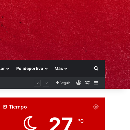
Buscar por
tor
Polideportivo
Más
Acceso
Publicación al aza
Barra lateral
Seguir
El Tiempo
27
℃