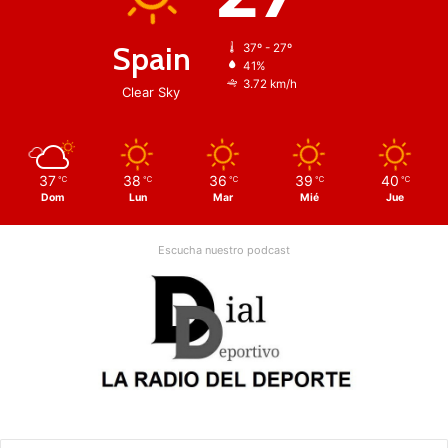
Spain
37º - 27º
41%
3.72 km/h
Clear Sky
37
38
36
39
40
℃
℃
℃
℃
℃
Dom
Lun
Mar
Mié
Jue
Escucha nuestro podcast