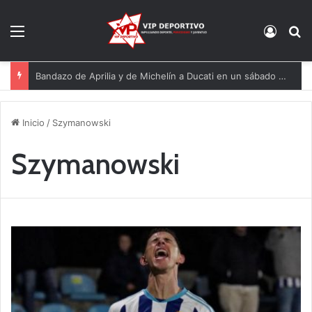
Menú
Acces
B
Bandazo de Aprilia y de Michelín a Ducati en un sábado perfecto para Jorge Martín
Inicio
/
Szymanowski
Szymanowski