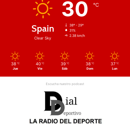
30
℃
Spain
38º - 29º
31%
2.38 km/h
Clear Sky
38
40
39
38
37
℃
℃
℃
℃
℃
Jue
Vie
Sáb
Dom
Lun
Escucha nuestro podcast