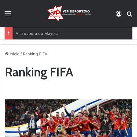
Menú
Acces
B
A la espera de Mayoral
Inicio
/
Ranking FIFA
Ranking FIFA