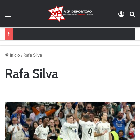
Menú
Acces
B
Mastantuono cedido a la Fiorentina
Inicio
/
Rafa Silva
Rafa Silva