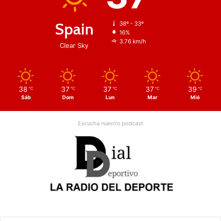
Spain
38º - 33º
16%
3.76 km/h
Clear Sky
38
37
37
37
39
℃
℃
℃
℃
℃
Sáb
Dom
Lun
Mar
Mié
Escucha nuestro podcast