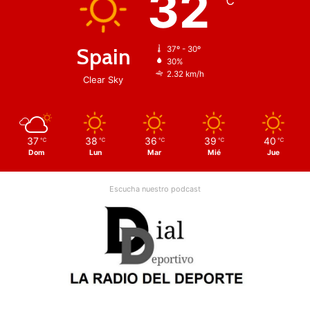
32
℃
Spain
37º - 30º
30%
2.32 km/h
Clear Sky
37
38
36
39
40
℃
℃
℃
℃
℃
Dom
Lun
Mar
Mié
Jue
Escucha nuestro podcast