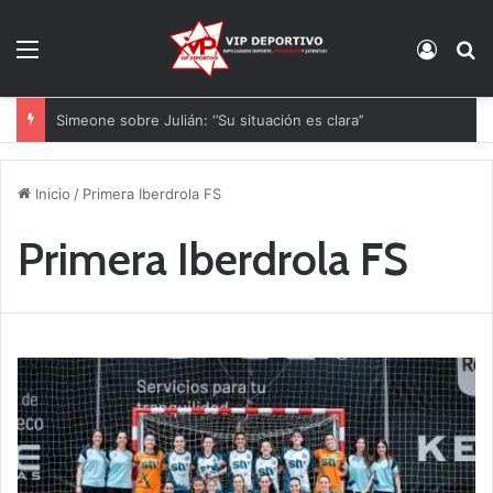
Menú
Acces
B
Simeone sobre Julián: ‘’Su situación es clara’’
Inicio
/
Primera Iberdrola FS
Primera Iberdrola FS