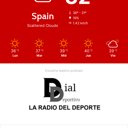
Spain
36º - 31º
19%
1.42 km/h
Scattered Clouds
36
37
39
40
39
℃
℃
℃
℃
℃
Lun
Mar
Mié
Jue
Vie
Escucha nuestro podcast