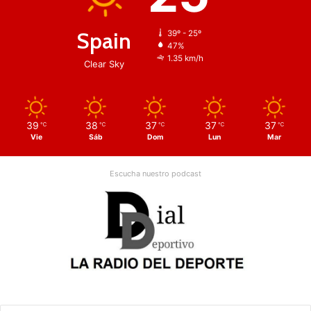
Spain
39º - 25º
47%
1.35 km/h
Clear Sky
39
38
37
37
37
℃
℃
℃
℃
℃
Vie
Sáb
Dom
Lun
Mar
Escucha nuestro podcast