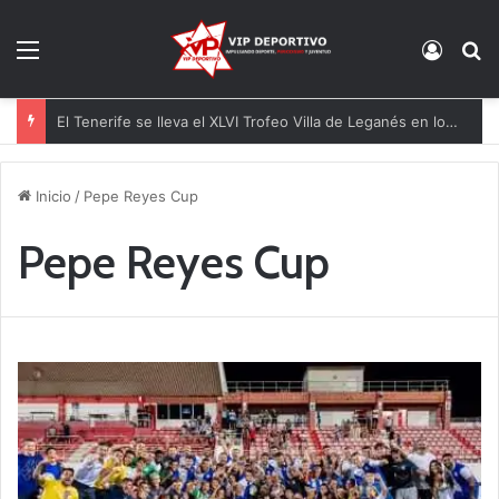
Menú
Acces
B
El Tenerife se lleva el XLVI Trofeo Villa de Leganés en los penaltis
Inicio
/
Pepe Reyes Cup
Pepe Reyes Cup