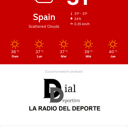
Spain
31º - 31º
24%
0.35 km/h
Scattered Clouds
36
37
37
39
40
℃
℃
℃
℃
℃
Dom
Lun
Mar
Mié
Jue
Escucha nuestro podcast