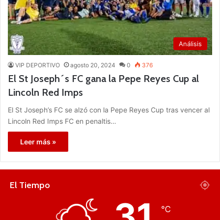
Análisis
VIP DEPORTIVO
agosto 20, 2024
0
376
El St Joseph´s FC gana la Pepe Reyes Cup al
Lincoln Red Imps
El St Joseph’s FC se alzó con la Pepe Reyes Cup tras vencer al
Lincoln Red Imps FC en penaltis…
Leer más »
El Tiempo
31
℃