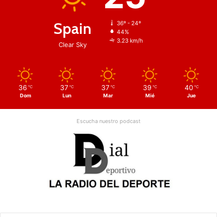
Spain
36º - 24º
44%
3.23 km/h
Clear Sky
36
37
37
39
40
℃
℃
℃
℃
℃
Dom
Lun
Mar
Mié
Jue
Escucha nuestro podcast