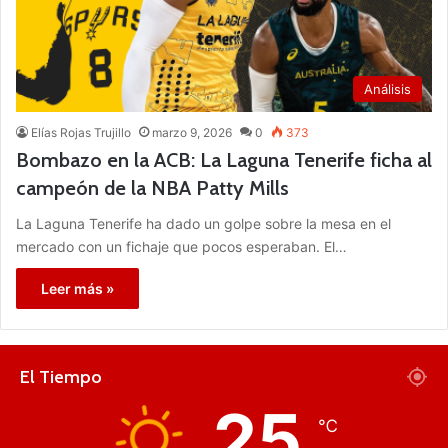
Análisis
Elías Rojas Trujillo
marzo 9, 2026
0
373
Bombazo en la ACB: La Laguna Tenerife ficha al
campeón de la NBA Patty Mills
La Laguna Tenerife ha dado un golpe sobre la mesa en el
mercado con un fichaje que pocos esperaban. El…
Leer más »
El Tiempo
25
℃