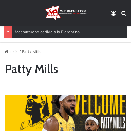
Menú
Acces
B
Mastantuono cedido a la Fiorentina
Inicio
/
Patty Mills
Patty Mills