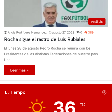
Análisis
Alicia Rodríguez Hernández
agosto 27, 2023
0
389
Rocha sigue el rastro de Luis Rubiales
El lunes 28 de agosto Pedro Rocha se reunirá con los
Presidentes de las distintas Federaciones de nuestro país.
Una…
Leer más »
El Tiempo
36
℃