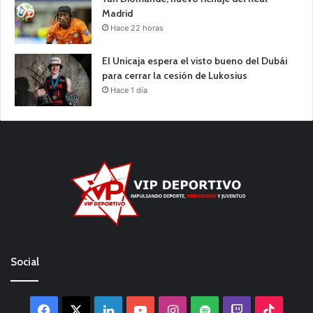
Madrid
Hace 22 horas
El Unicaja espera el visto bueno del Dubái
para cerrar la cesión de Lukosius
Hace 1 día
Social
Facebook
X
LinkedIn
YouTube
Instagram
Spotify
Twitch
TikTo