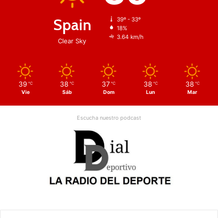
Spain
39º - 33º
18%
3.64 km/h
Clear Sky
39
38
37
38
38
℃
℃
℃
℃
℃
Vie
Sáb
Dom
Lun
Mar
Escucha nuestro podcast