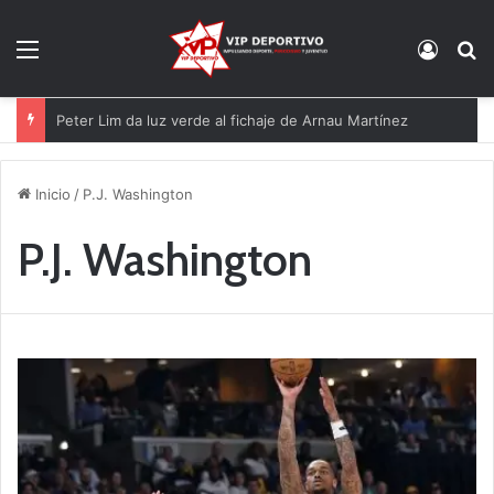
Menú
Acces
B
Peter Lim da luz verde al fichaje de Arnau Martínez
Inicio
/
P.J. Washington
P.J. Washington