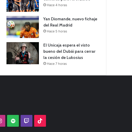
Hace 4 horas
Yan Diomande, nuevo fichaje
del Real Madrid
Hace 5 horas
El Unicaja espera el visto
bueno del Dubái para cerrar
la cesión de Lukosius
Hace 7 horas
Tube
Instagram
Spotify
Twitch
TikTok