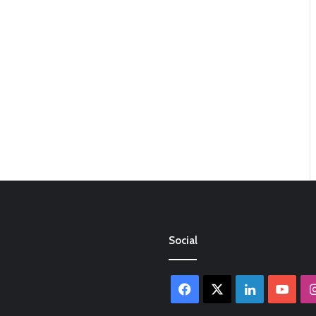
Social
Facebook
X
LinkedIn
You