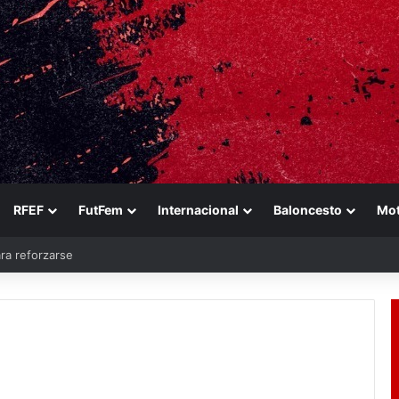
RFEF
FutFem
Internacional
Baloncesto
Mo
ara reforzarse