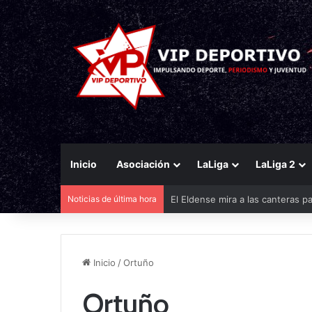
Inicio
Asociación
LaLiga
LaLiga 2
Noticias de última hora
El Eldense mira a las canteras p
Inicio
/
Ortuño
Ortuño