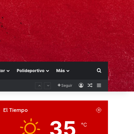
Buscar por
tor
Polideportivo
Más
Acceso
Publicación al aza
Barra lateral
Seguir
El Tiempo
35
℃