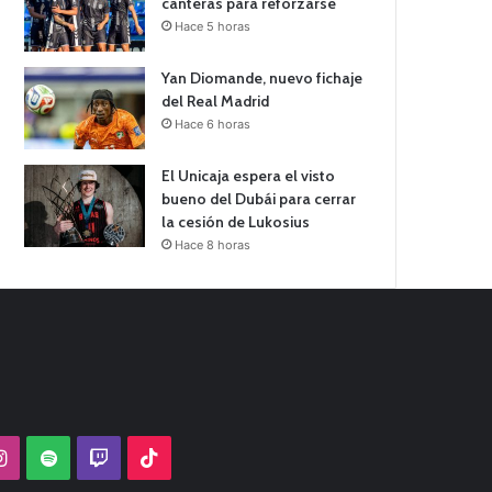
canteras para reforzarse
Hace 5 horas
Yan Diomande, nuevo fichaje
del Real Madrid
Hace 6 horas
El Unicaja espera el visto
bueno del Dubái para cerrar
la cesión de Lukosius
Hace 8 horas
Tube
Instagram
Spotify
Twitch
TikTok