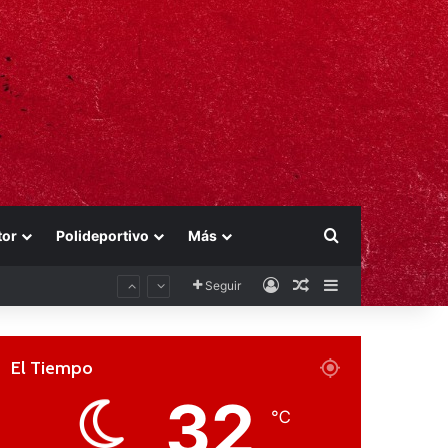
Buscar por
tor
Polideportivo
Más
Acceso
Publicación al aza
Barra lateral
Seguir
El Tiempo
32
℃