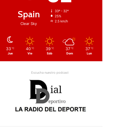
Spain
33º - 32º
25%
2.5 km/h
Clear Sky
33
40
39
37
37
℃
℃
℃
℃
℃
Jue
Vie
Sáb
Dom
Lun
Escucha nuestro podcast