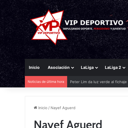
Inicio
Asociación
LaLiga
LaLiga 2
Noticias de última hora
Peter Lim da luz verde al fichaj
Inicio
/
Nayef Aguerd
Nayef Aguerd