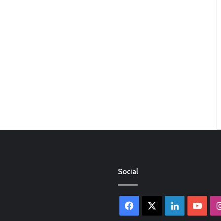
Social
Facebook
X
LinkedIn
You