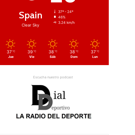
Spain
37º - 24º
46%
3.24 km/h
Clear Sky
37
39
38
38
37
℃
℃
℃
℃
℃
Jue
Vie
Sáb
Dom
Lun
Escucha nuestro podcast