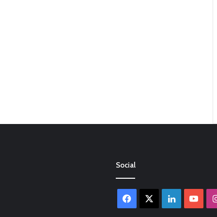
Social
Facebook
X
LinkedIn
You