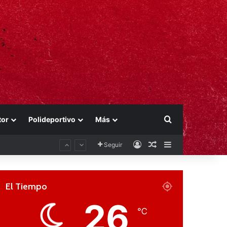
Buscar por
tor
Polideportivo
Más
Acceso
Publicación al aza
Barra lateral
Seguir
El Tiempo
26
℃