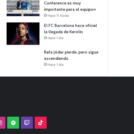
Conference es muy
importante para el equipo»
Hace 11 horas
El FC Barcelona hace oficial
la llegada de Kerolin
Hace 1 día
Rafa Jódar pierde, pero sigue
ascendiendo
Hace 1 día
Tube
Instagram
Spotify
Twitch
TikTok