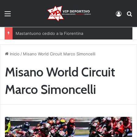
Menú
Acces
B
Mastantuono cedido a la Fiorentina
Inicio
/
Misano World Circuit Marco Simoncelli
Misano World Circuit
Marco Simoncelli