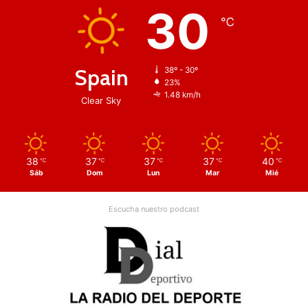
30
℃
Spain
38º - 30º
23%
1.48 km/h
Clear Sky
38
37
37
37
40
℃
℃
℃
℃
℃
Sáb
Dom
Lun
Mar
Mié
Escucha nuestro podcast