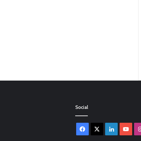
Social
Facebook
X
LinkedIn
You