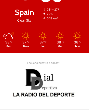
Spain
38º - 27º
22%
3.18 km/h
Clear Sky
38
37
37
38
38
℃
℃
℃
℃
℃
Sáb
Dom
Lun
Mar
Mié
Escucha nuestro podcast