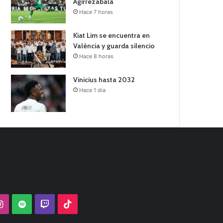
Agirrezabala
Hace 7 horas
Kiat Lim se encuentra en
València y guarda silencio
Hace 8 horas
Vinicius hasta 2032
Hace 1 día
Tube
Instagram
Spotify
Twitch
TikTok