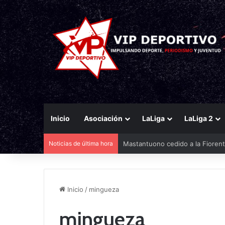
Inicio
Asociación
LaLiga
LaLiga 2
Noticias de última hora
Mastantuono cedido a la Fiorent
Inicio
/
mingueza
mingueza