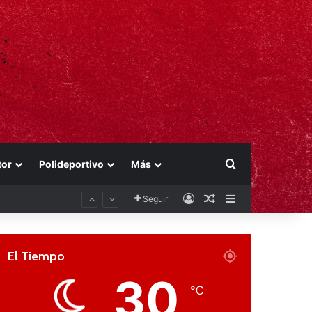
Buscar por
tor
Polideportivo
Más
Acceso
Publicación al aza
Barra lateral
Seguir
El Tiempo
30
℃