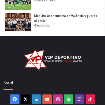
Kiat Lim se encuentra en València y guarda
silencio
Hace 1 día
Social
Facebook
X
LinkedIn
YouTube
Instagram
Spotify
Twitch
TikTo