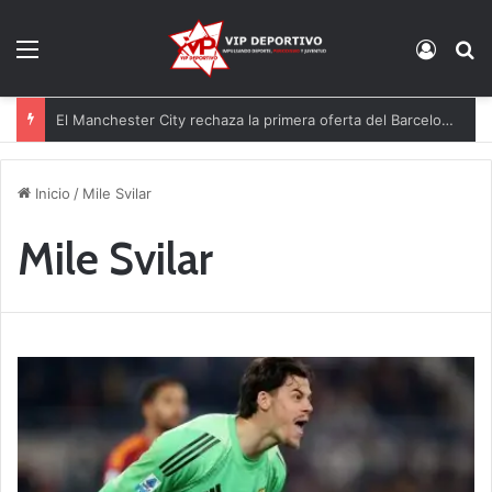
Menú
Acces
B
El Manchester City rechaza la primera oferta del Barcelona por Rodri
Inicio
/
Mile Svilar
Mile Svilar