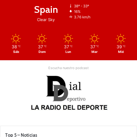
Spain
38º - 33º
16%
3.76 km/h
Clear Sky
38
37
37
37
39
℃
℃
℃
℃
℃
Sáb
Dom
Lun
Mar
Mié
Escucha nuestro podcast
Top 5 – Noticias