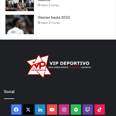
Hace 3 horas
Vinicius hasta 2032
Hace 21 horas
Social
Facebook
X
LinkedIn
YouTube
Instagram
Spotify
Twitch
TikTo