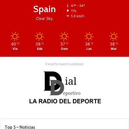
Spain
41º - 34º
11%
5.6 km/h
Clear Sky
40
38
37
38
38
℃
℃
℃
℃
℃
Vie
Sáb
Dom
Lun
Mar
Escucha nuestro podcast
Top 5 – Noticias