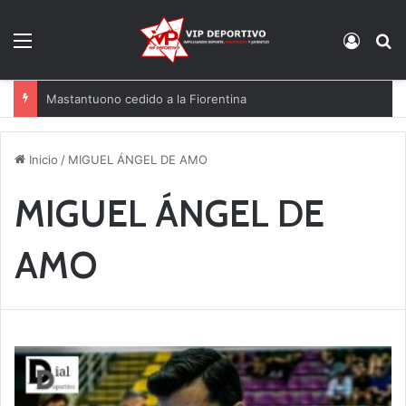
Menú
Acces
B
Mastantuono cedido a la Fiorentina
Inicio
/
MIGUEL ÁNGEL DE AMO
MIGUEL ÁNGEL DE
AMO