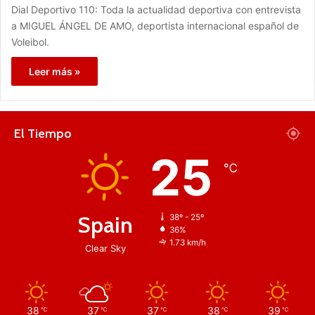
Dial Deportivo 110: Toda la actualidad deportiva con entrevista
a MIGUEL ÁNGEL DE AMO, deportista internacional español de
Voleibol.
Leer más »
El Tiempo
25
℃
Spain
38º - 25º
36%
1.73 km/h
Clear Sky
38
37
37
38
39
℃
℃
℃
℃
℃