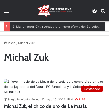
Menú
Acces
B
El Manchester City rechaza la primera oferta del Barcelona por Rodri
Inicio
/
Michal Zuk
Michal Zuk
Destacado
Sergio Izquierdo Molina
mayo 20, 2024
0
1.176
Michal Zuk, el chico de oro de La Masía