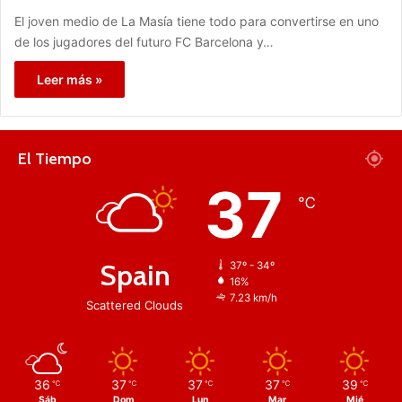
El joven medio de La Masía tiene todo para convertirse en uno
de los jugadores del futuro FC Barcelona y…
Leer más »
El Tiempo
37
℃
Spain
37º - 34º
16%
7.23 km/h
Scattered Clouds
36
37
37
37
39
℃
℃
℃
℃
℃
Sáb
Dom
Lun
Mar
Mié