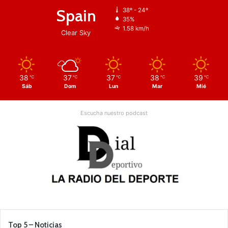
Spain
38º - 24º
35%
1.58 km/h
Clear Sky
38
37
37
38
39
℃
℃
℃
℃
℃
Sáb
Dom
Lun
Mar
Mié
Escucha nuestro podcast
Top 5 – Noticias