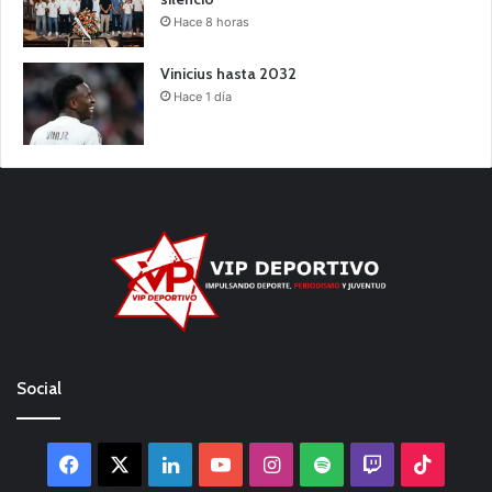
Hace 8 horas
Vinicius hasta 2032
Hace 1 día
Social
Facebook
X
LinkedIn
YouTube
Instagram
Spotify
Twitch
TikTo