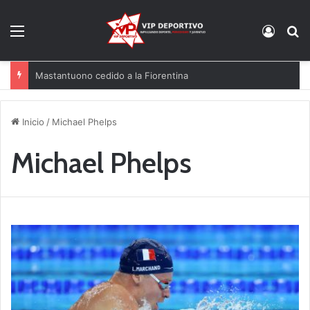
Menú
Acces
B
Mastantuono cedido a la Fiorentina
Inicio
/
Michael Phelps
Michael Phelps