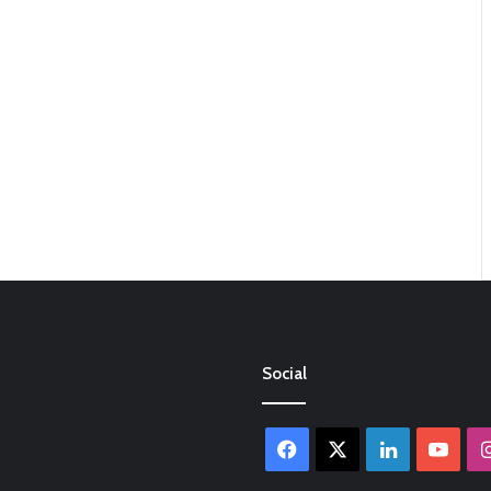
Social
Facebook
X
LinkedIn
You