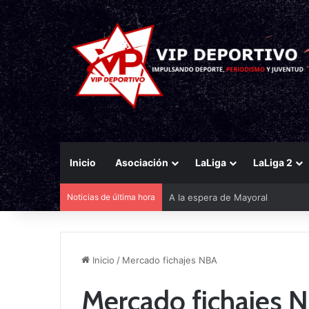
Inicio
Asociación
LaLiga
LaLiga 2
Noticias de última hora
A la espera de Mayoral
Inicio
/
Mercado fichajes NBA
Mercado fichajes 