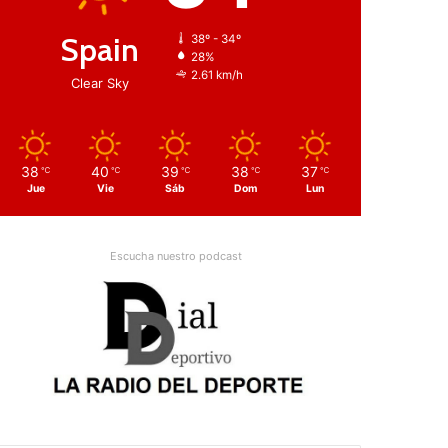
Spain
38º - 34º
28%
2.61 km/h
Clear Sky
38
40
39
38
37
℃
℃
℃
℃
℃
Jue
Vie
Sáb
Dom
Lun
Escucha nuestro podcast