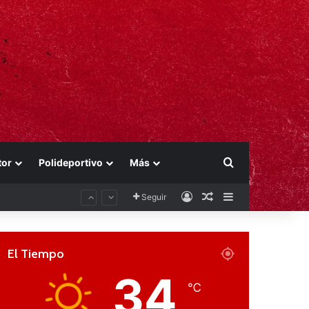
Buscar por
tor
Polideportivo
Más
Acceso
Publicación al aza
Barra lateral
Seguir
El Tiempo
34
℃