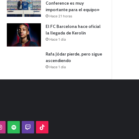
Conference es muy
importante para el equipo»
Hace 21 horas
El FC Barcelona hace oficial
la llegada de Kerolin
Hace 1 día
Rafa Jódar pierde, pero sigue
ascendiendo
Hace 1 día
Tube
Instagram
Spotify
Twitch
TikTok