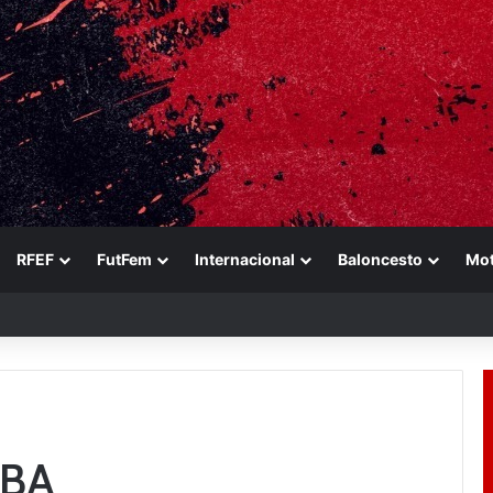
RFEF
FutFem
Internacional
Baloncesto
Mo
NBA