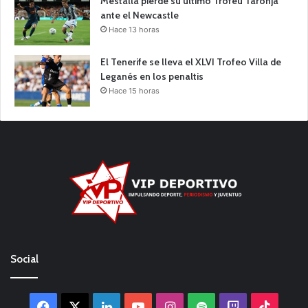
Mestalla pierde su último Trofeu Taronja
ante el Newcastle
Hace 13 horas
El Tenerife se lleva el XLVI Trofeo Villa de
Leganés en los penaltis
Hace 15 horas
Social
Facebook
X
LinkedIn
YouTube
Instagram
Spotify
Twitch
TikTo