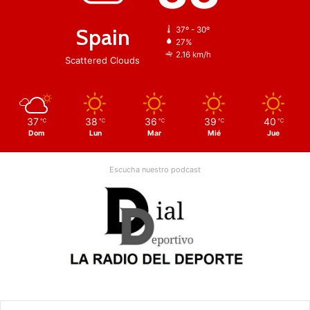
Spain
37º - 30º
27%
2.16 km/h
Scattered Clouds
37
38
36
39
40
℃
℃
℃
℃
℃
Dom
Lun
Mar
Mié
Jue
Escucha nuestro podcast