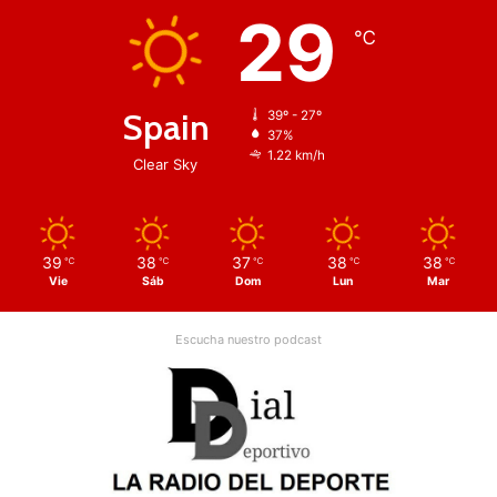
29
℃
Spain
39º - 27º
37%
1.22 km/h
Clear Sky
39
38
37
38
38
℃
℃
℃
℃
℃
Vie
Sáb
Dom
Lun
Mar
Escucha nuestro podcast