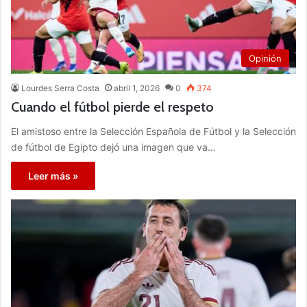
Opinión
Lourdes Serra Costa
abril 1, 2026
0
374
Cuando el fútbol pierde el respeto
El amistoso entre la Selección Española de Fútbol y la Selección
de fútbol de Egipto dejó una imagen que va…
Leer más »