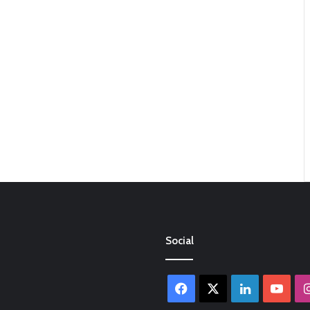
Social
Facebook
X
LinkedIn
You