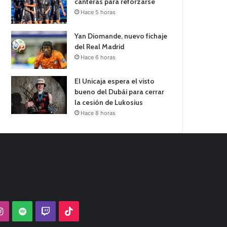
canteras para reforzarse
Hace 5 horas
Yan Diomande, nuevo fichaje
del Real Madrid
Hace 6 horas
El Unicaja espera el visto
bueno del Dubái para cerrar
la cesión de Lukosius
Hace 8 horas
Tube
Instagram
Spotify
Twitch
TikTok