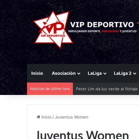
Inicio
Asociación
LaLiga
LaLiga 2
Noticias de última hora
Peter Lim da luz verde al fichaj
Inicio
/
Juventus Women
Juventus Women