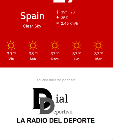
Spain
39º - 26º
35%
2.45 km/h
Clear Sky
39
38
37
37
37
℃
℃
℃
℃
℃
Vie
Sáb
Dom
Lun
Mar
Escucha nuestro podcast