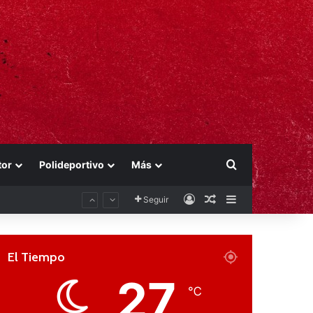
Buscar por
tor
Polideportivo
Más
Acceso
Publicación al aza
Barra lateral
Seguir
El Tiempo
27
℃