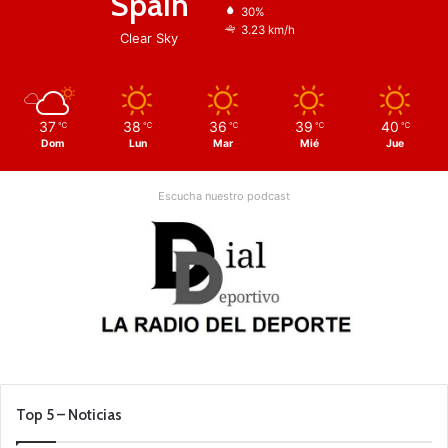
Spain
30%
3.23 km/h
Clear Sky
37
38
36
39
40
℃
℃
℃
℃
℃
Dom
Lun
Mar
Mié
Jue
Escucha nuestro podcast
Top 5 – Noticias