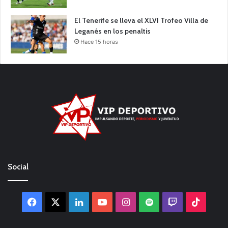
El Tenerife se lleva el XLVI Trofeo Villa de
Leganés en los penaltis
Hace 15 horas
Social
Facebook
X
LinkedIn
YouTube
Instagram
Spotify
Twitch
TikTo