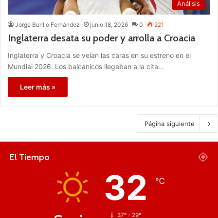
Análisis
Jorge Burillo Fernández
junio 18, 2026
0
221
Inglaterra desata su poder y arrolla a Croacia
Inglaterra y Croacia se veían las caras en su estreno en el
Mundial 2026. Los balcánicos llegaban a la cita…
Leer más »
Página siguiente
El Tiempo
32
℃
37º - 29º