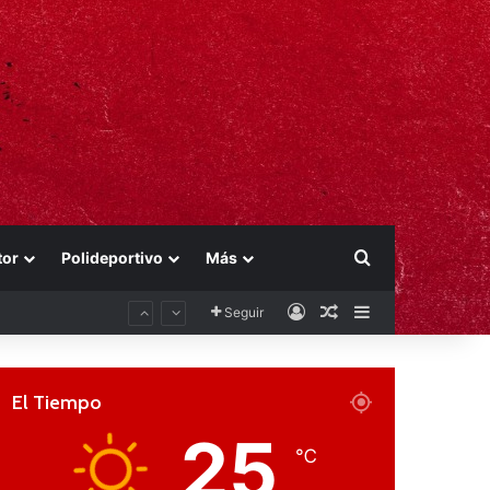
Buscar por
tor
Polideportivo
Más
Acceso
Publicación al aza
Barra lateral
Seguir
El Tiempo
25
℃