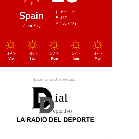
Spain
39º - 25º
47%
1.35 km/h
Clear Sky
39
38
37
37
37
℃
℃
℃
℃
℃
Vie
Sáb
Dom
Lun
Mar
Escucha nuestro podcast