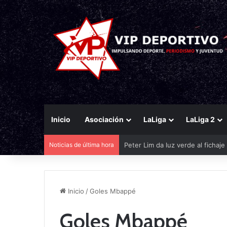
Inicio
Asociación
LaLiga
LaLiga 2
Noticias de última hora
Peter Lim da luz verde al fichaj
Inicio
/
Goles Mbappé
Goles Mbappé