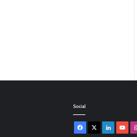
Social
Facebook
X
LinkedIn
You