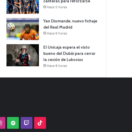
canteras para reforzarse
Hace 5 horas
Yan Diomande, nuevo fichaje
del Real Madrid
Hace 6 horas
El Unicaja espera el visto
bueno del Dubái para cerrar
la cesión de Lukosius
Hace 8 horas
Tube
Instagram
Spotify
Twitch
TikTok