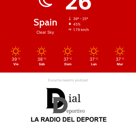
26
Spain
39º - 25º
45%
1.79 km/h
Clear Sky
39
38
37
37
37
℃
℃
℃
℃
℃
Vie
Sáb
Dom
Lun
Mar
Escucha nuestro podcast