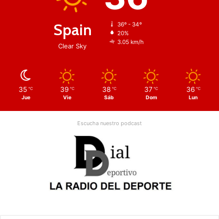
Spain
36º - 34º
20%
3.05 km/h
Clear Sky
35
39
38
37
36
℃
℃
℃
℃
℃
Jue
Vie
Sáb
Dom
Lun
Escucha nuestro podcast