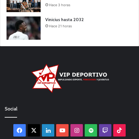
Hace 3 horas
Vinicius hasta 2032
Hace 21 horas
Social
Facebook
X
LinkedIn
YouTube
Instagram
Spotify
Twitch
TikTo