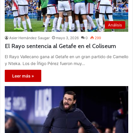
Análisis
Asier Hernández Saugar
mayo 3, 2026
0
299
El Rayo sentencia al Getafe en el Coliseum
El Rayo Vallecano gana al Getafe en un gran partido de Camello
y Nteka. Los de Íñigo Pérez fueron muy…
Leer más »