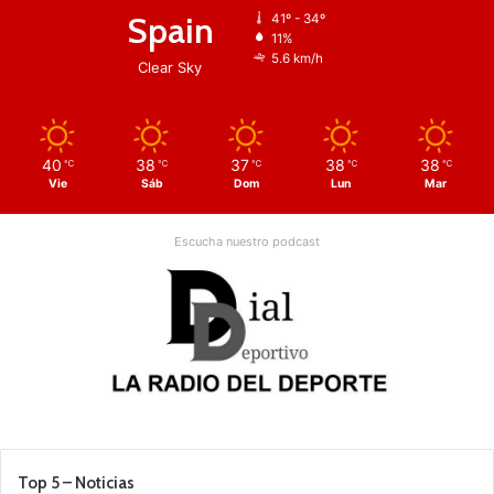
Spain
41º - 34º
11%
5.6 km/h
Clear Sky
40
38
37
38
38
℃
℃
℃
℃
℃
Vie
Sáb
Dom
Lun
Mar
Escucha nuestro podcast
Top 5 – Noticias