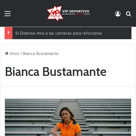
Menú
Acces
B
El Eldense mira a las canteras para reforzarse
Inicio
/
Bianca Bustamante
Bianca Bustamante