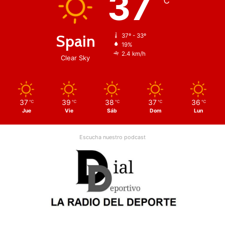
37
℃
Spain
37º - 33º
19%
2.4 km/h
Clear Sky
37
39
38
37
36
℃
℃
℃
℃
℃
Jue
Vie
Sáb
Dom
Lun
Escucha nuestro podcast