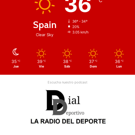
36
℃
Spain
36º - 34º
20%
3.05 km/h
Clear Sky
35
39
38
37
36
℃
℃
℃
℃
℃
Jue
Vie
Sáb
Dom
Lun
Escucha nuestro podcast