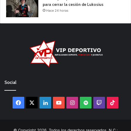
para cerrar la cesión de Lukosius
Hace 24 horas
Social
Facebook
X
LinkedIn
YouTube
Instagram
Spotify
Twitch
TikTo
© Copyright 2026, Todos los derechos reservados. N.C.: