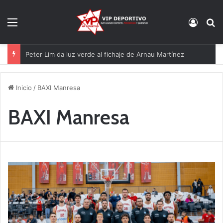
Menú
Acces
B
El Eldense mira a las canteras para reforzarse
Inicio
/
BAXI Manresa
BAXI Manresa