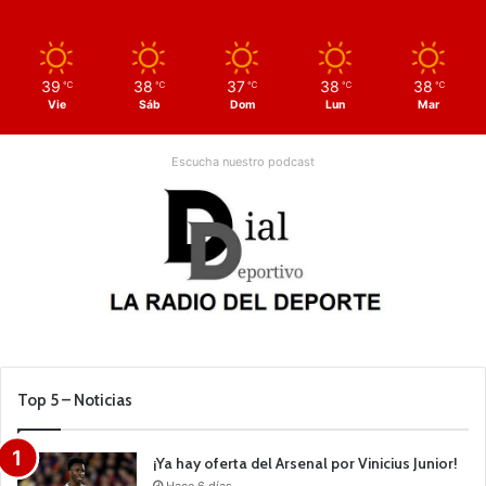
39
38
37
38
38
℃
℃
℃
℃
℃
Vie
Sáb
Dom
Lun
Mar
Escucha nuestro podcast
Top 5 – Noticias
¡Ya hay oferta del Arsenal por Vinicius Junior!