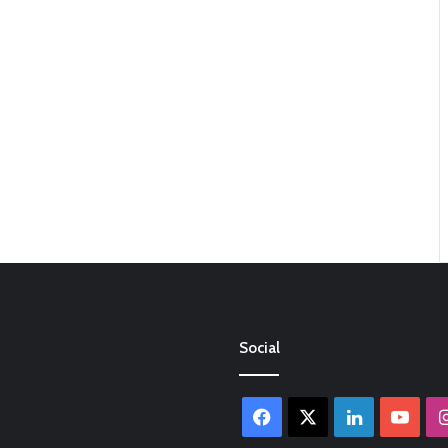
Social
Facebook
X
LinkedIn
You