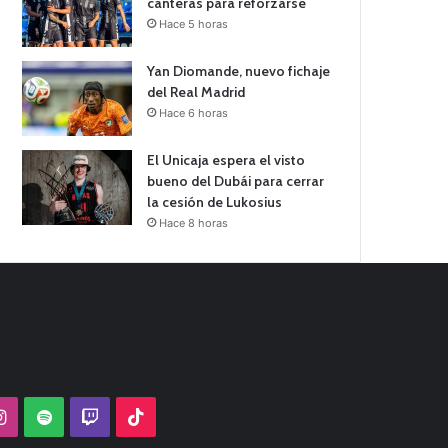
canteras para reforzarse
Hace 5 horas
Yan Diomande, nuevo fichaje
del Real Madrid
Hace 6 horas
El Unicaja espera el visto
bueno del Dubái para cerrar
la cesión de Lukosius
Hace 8 horas
Tube
Instagram
Spotify
Twitch
TikTok