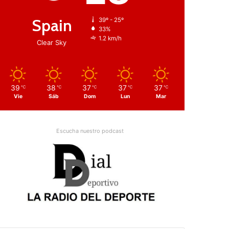
Spain
39º - 25º
33%
1.2 km/h
Clear Sky
39
38
37
37
37
℃
℃
℃
℃
℃
Vie
Sáb
Dom
Lun
Mar
Escucha nuestro podcast