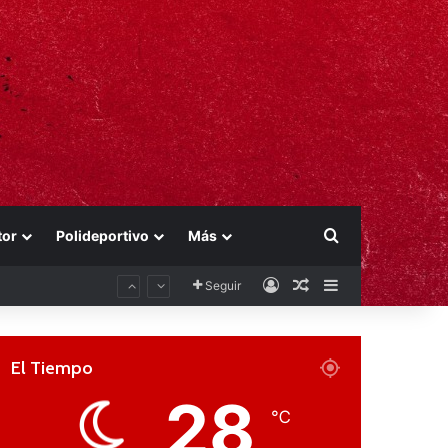
Buscar por
tor
Polideportivo
Más
Acceso
Publicación al aza
Barra lateral
Seguir
El Tiempo
28
℃