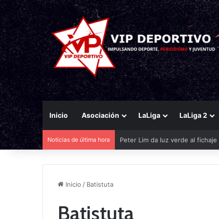
Inicio
Asociación
LaLiga
LaLiga 2
Noticias de última hora
Peter Lim da luz verde al fichaj
Inicio
/
Batistuta
Batistuta