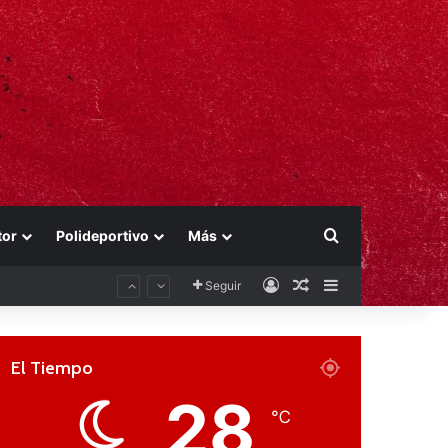
Buscar por
tor
Polideportivo
Más
Acceso
Publicación al aza
Barra lateral
Seguir
El Tiempo
28
℃