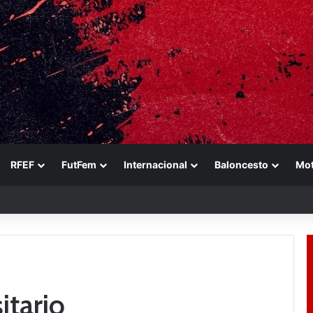
RFEF
FutFem
Internacional
Baloncesto
Mo
ference es muy importante para el equipo»
itario