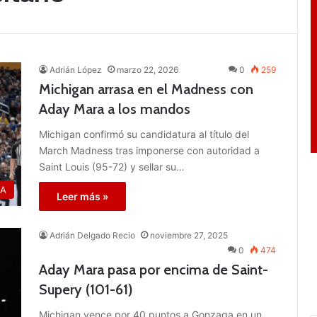
Adrián López
marzo 22, 2026
0
259
Michigan arrasa en el Madness con
Aday Mara a los mandos
Michigan confirmó su candidatura al título del
March Madness tras imponerse con autoridad a
Saint Louis (95-72) y sellar su…
A
Leer más »
Adrián Delgado Recio
noviembre 27, 2025
0
474
Aday Mara pasa por encima de Saint-
Supery (101-61)
Michigan vence por 40 puntos a Gonzaga en un