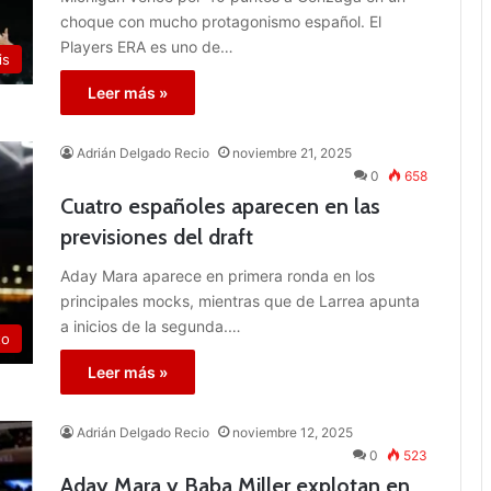
choque con mucho protagonismo español. El
Players ERA es uno de…
is
Leer más »
Adrián Delgado Recio
noviembre 21, 2025
0
658
Cuatro españoles aparecen en las
previsiones del draft
Aday Mara aparece en primera ronda en los
principales mocks, mientras que de Larrea apunta
a inicios de la segunda.…
to
Leer más »
Adrián Delgado Recio
noviembre 12, 2025
0
523
Aday Mara y Baba Miller explotan en