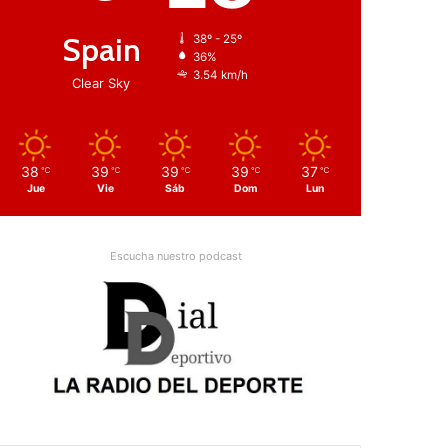
Spain
38º - 25º
36%
3.54 km/h
Clear Sky
38
39
39
39
37
℃
℃
℃
℃
℃
Jue
Vie
Sáb
Dom
Lun
Escucha nuestro podcast