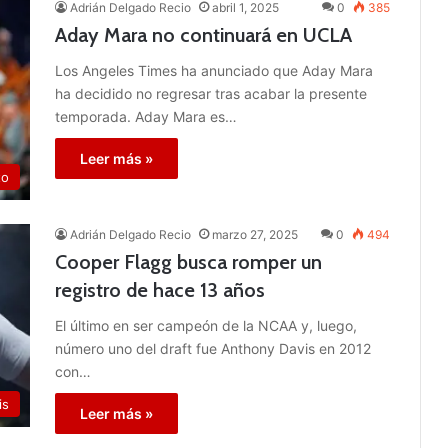
Adrián Delgado Recio
abril 1, 2025
0
385
Aday Mara no continuará en UCLA
Los Angeles Times ha anunciado que Aday Mara
ha decidido no regresar tras acabar la presente
temporada. Aday Mara es…
Leer más »
to
Adrián Delgado Recio
marzo 27, 2025
0
494
Cooper Flagg busca romper un
registro de hace 13 años
El último en ser campeón de la NCAA y, luego,
número uno del draft fue Anthony Davis en 2012
con…
is
Leer más »