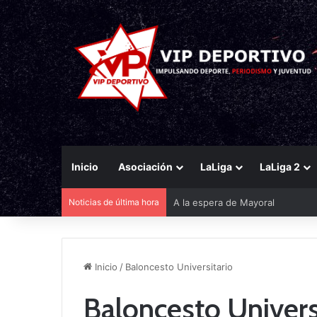
Inicio
Asociación
LaLiga
LaLiga 2
Noticias de última hora
Saba Sazonov: «Jugar en la Con
Inicio
/
Baloncesto Universitario
Baloncesto Univers