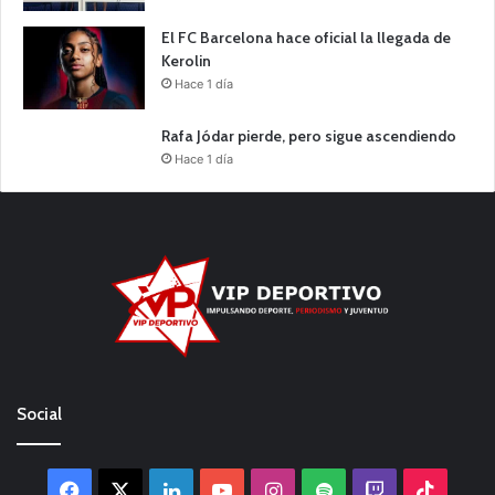
El FC Barcelona hace oficial la llegada de
Kerolin
Hace 1 día
Rafa Jódar pierde, pero sigue ascendiendo
Hace 1 día
Social
Facebook
X
LinkedIn
YouTube
Instagram
Spotify
Twitch
TikTo