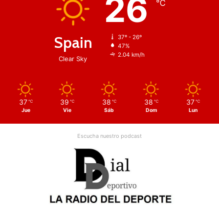
26
℃
Spain
37º - 26º
47%
2.04 km/h
Clear Sky
37
39
38
38
37
℃
℃
℃
℃
℃
Jue
Vie
Sáb
Dom
Lun
Escucha nuestro podcast