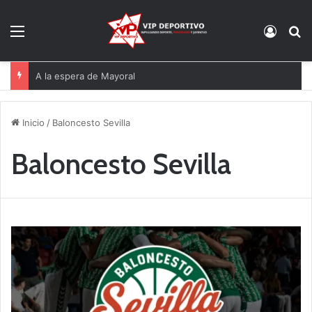
Menú
Acces
B
A la espera de Mayoral
Inicio
/
Baloncesto Sevilla
Baloncesto Sevilla