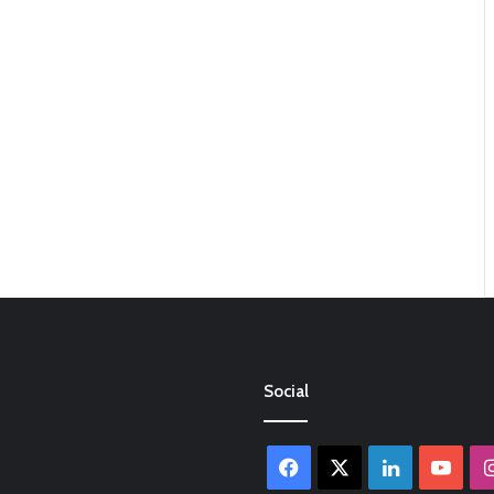
Social
Facebook
X
LinkedIn
You