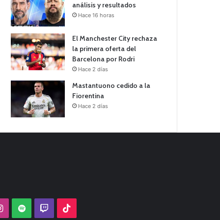
análisis y resultados
Hace 16 horas
El Manchester City rechaza
la primera oferta del
Barcelona por Rodri
Hace 2 días
Mastantuono cedido a la
Fiorentina
Hace 2 días
Tube
Instagram
Spotify
Twitch
TikTok