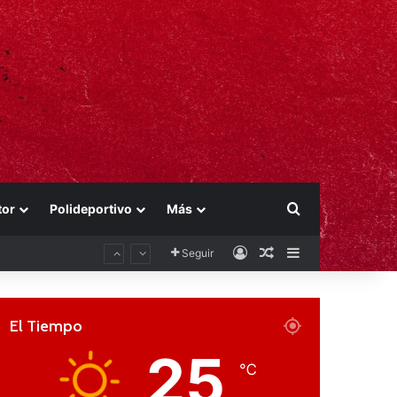
Buscar por
tor
Polideportivo
Más
Acceso
Publicación al aza
Barra lateral
Seguir
El Tiempo
25
℃