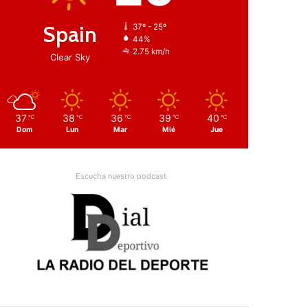
Spain
37º - 25º
44%
2.75 km/h
Clear Sky
37
38
36
39
40
℃
℃
℃
℃
℃
Dom
Lun
Mar
Mié
Jue
Escucha nuestro podcast