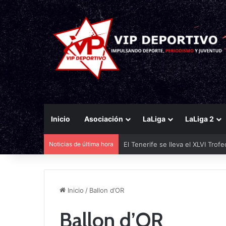
Inicio
Asociación
LaLiga
LaLiga 2
Noticias de última hora
El Tenerife se lleva el XLVI Trof
Inicio
/
Ballon d’OR
Ballon d’OR