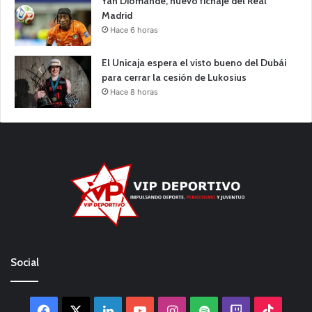
Yan Diomande, nuevo fichaje del Real
Madrid
Hace 6 horas
El Unicaja espera el visto bueno del Dubái
para cerrar la cesión de Lukosius
Hace 8 horas
Social
Facebook
X
LinkedIn
YouTube
Instagram
Spotify
Twitch
TikTo