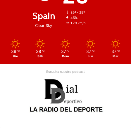
Spain
39º - 25º
45%
1.79 km/h
Clear Sky
39
38
37
37
37
℃
℃
℃
℃
℃
Vie
Sáb
Dom
Lun
Mar
Escucha nuestro podcast