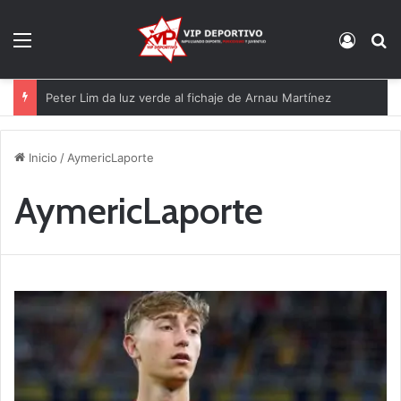
Menú
Acces
B
Peter Lim da luz verde al fichaje de Arnau Martínez
Inicio
/
AymericLaporte
AymericLaporte