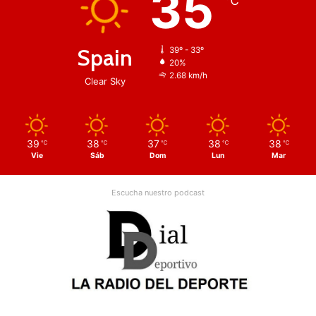
35
℃
Spain
39º - 33º
20%
2.68 km/h
Clear Sky
39
38
37
38
38
℃
℃
℃
℃
℃
Vie
Sáb
Dom
Lun
Mar
Escucha nuestro podcast