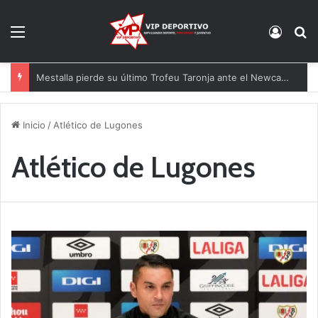
Menú
Acces
B
Mestalla pierde su último Trofeu Taronja ante el Newcastle
Inicio
/
Atlético de Lugones
Atlético de Lugones