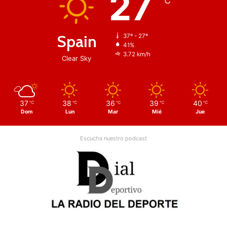
27
℃
Spain
37º - 27º
41%
3.72 km/h
Clear Sky
37
38
36
39
40
℃
℃
℃
℃
℃
Dom
Lun
Mar
Mié
Jue
Escucha nuestro podcast