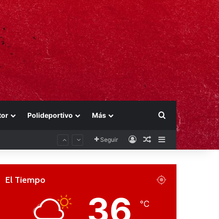
Buscar por
tor
Polideportivo
Más
Acceso
Publicación al aza
Barra lateral
Seguir
El Tiempo
36
℃