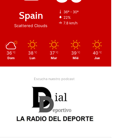
Spain
36º - 30º
22%
7.8 km/h
Scattered Clouds
36
38
37
39
40
℃
℃
℃
℃
℃
Dom
Lun
Mar
Mié
Jue
Escucha nuestro podcast