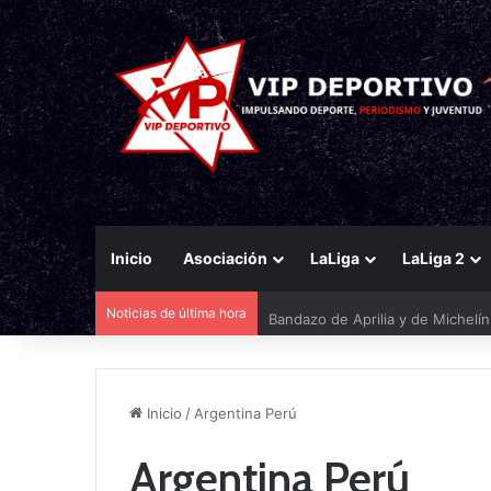
Inicio
Asociación
LaLiga
LaLiga 2
Noticias de última hora
Bandazo de Aprilia y de Michelí
Inicio
/
Argentina Perú
Argentina Perú