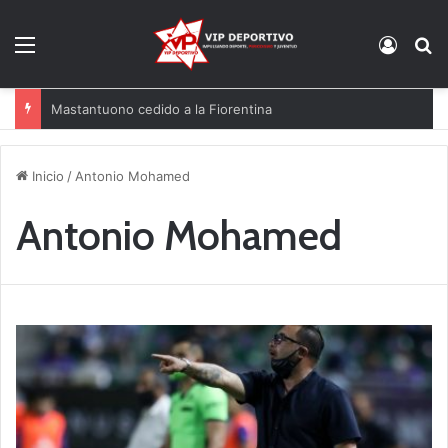
Menú
Acces
B
Mastantuono cedido a la Fiorentina
Inicio
/
Antonio Mohamed
Antonio Mohamed