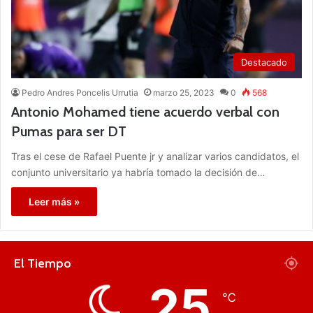
Destacado
Pedro Andres Poncelis Urrutia
marzo 25, 2023
0
568
Antonio Mohamed tiene acuerdo verbal con
Pumas para ser DT
Tras el cese de Rafael Puente jr y analizar varios candidatos, el
conjunto universitario ya habría tomado la decisión de…
Leer más »
El Tiempo
25
℃