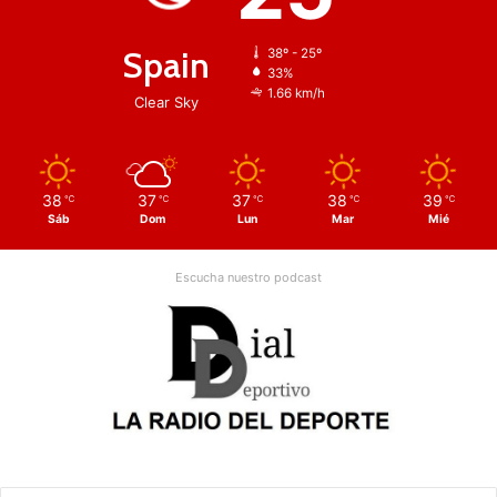
Spain
38º - 25º
33%
1.66 km/h
Clear Sky
38
37
37
38
39
℃
℃
℃
℃
℃
Sáb
Dom
Lun
Mar
Mié
Escucha nuestro podcast