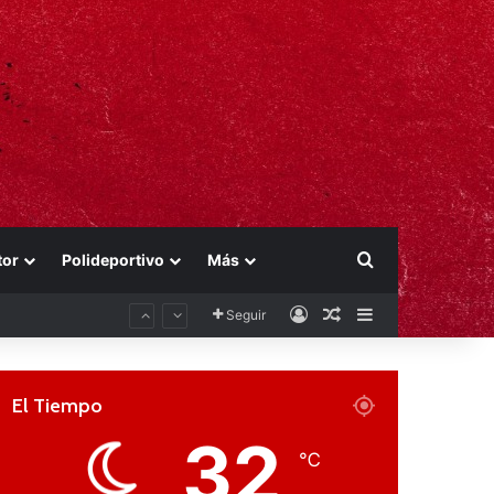
Buscar por
tor
Polideportivo
Más
Acceso
Publicación al aza
Barra lateral
Seguir
El Tiempo
32
℃