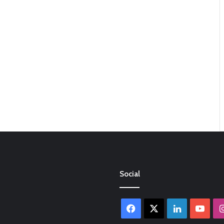
Social
Facebook
X
LinkedIn
You