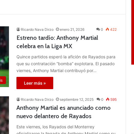
Ricardo Nava Dirzo
enero 21, 2026
0
422
Estreno tardío: Anthony Martial
celebra en la Liga MX
Quince partidos esperó la afición de Rayados para
que su contratación “bomba” explotara. El pasado
viernes, Anthony Martial contribuyó por…
is
Leer más »
Ricardo Nava Dirzo
septiembre 12, 2025
0
595
Anthony Martial es anunciado como
nuevo delantero de Rayados
Este viernes, los Rayados del Monterrey
oficializaron la llegada de Anthony Martial como su