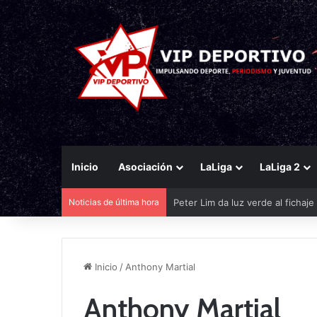
Inicio
Asociación
LaLiga
LaLiga 2
Peter Lim da luz verde al fichaj
Noticias de última hora
Inicio
/
Anthony Martial
Anthony Martial