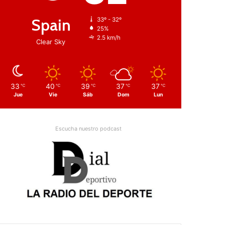
Spain
33º - 32º
25%
2.5 km/h
Clear Sky
33
40
39
37
37
℃
℃
℃
℃
℃
Jue
Vie
Sáb
Dom
Lun
Escucha nuestro podcast