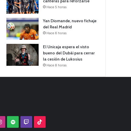
canteras para reforzarse
Hace 5 horas
Yan Diomande, nuevo fichaje
del Real Madrid
Hace 6 horas
El Unicaja espera el visto
bueno del Dubái para cerrar
la cesión de Lukosius
Hace 8 horas
Tube
Instagram
Spotify
Twitch
TikTok