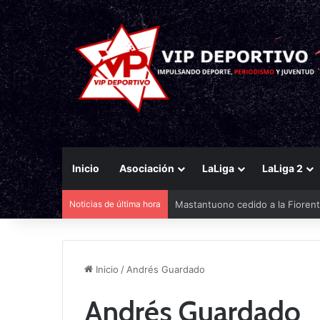
Inicio
Asociación
LaLiga
LaLiga 2
Noticias de última hora
Mastantuono cedido a la Fiorent
Inicio
/
Andrés Guardado
Andrés Guardado