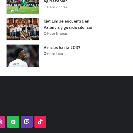
Agirrezabala
Hace 7 horas
Kiat Lim se encuentra en
València y guarda silencio
Hace 8 horas
Vinicius hasta 2032
Hace 1 día
Tube
Instagram
Spotify
Twitch
TikTok