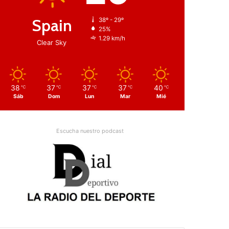
Spain
38º - 29º
25%
1.29 km/h
Clear Sky
38
37
37
37
40
℃
℃
℃
℃
℃
Sáb
Dom
Lun
Mar
Mié
Escucha nuestro podcast