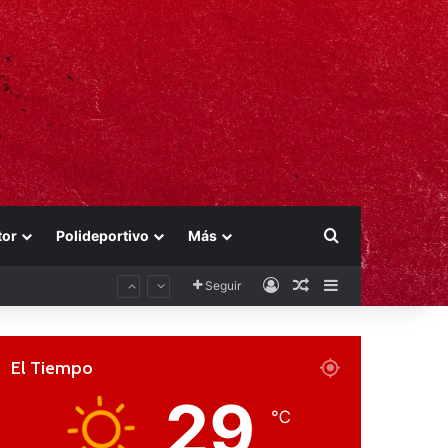
Buscar por
tor
Polideportivo
Más
Acceso
Publicación al aza
Barra lateral
Seguir
El Tiempo
29
℃