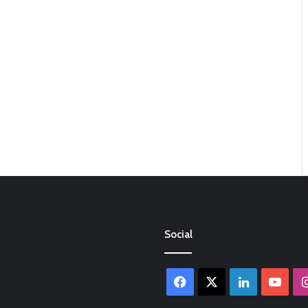
Social
Facebook
X
LinkedIn
You