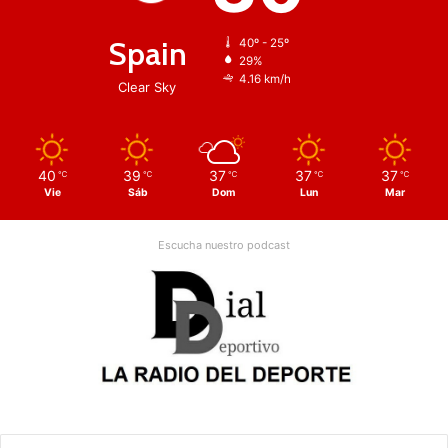
Spain
40º - 25º
29%
4.16 km/h
Clear Sky
40
39
37
37
37
℃
℃
℃
℃
℃
Vie
Sáb
Dom
Lun
Mar
Escucha nuestro podcast