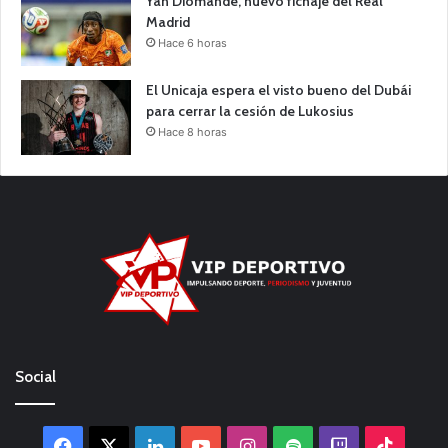
Yan Diomande, nuevo fichaje del Real
Madrid
Hace 6 horas
El Unicaja espera el visto bueno del Dubái
para cerrar la cesión de Lukosius
Hace 8 horas
Social
Facebook
X
LinkedIn
YouTube
Instagram
Spotify
Twitch
TikTo