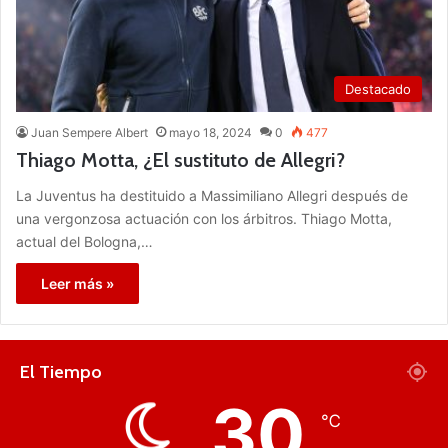
Destacado
Juan Sempere Albert
mayo 18, 2024
0
477
Thiago Motta, ¿El sustituto de Allegri?
La Juventus ha destituido a Massimiliano Allegri después de
una vergonzosa actuación con los árbitros. Thiago Motta,
actual del Bologna,…
Leer más »
El Tiempo
30
℃